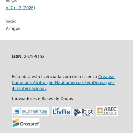
Edição
v. 7 n. 2 (2026)
Seção
Artigos
ISSN:
2675-9152
Esta obra está licenciada com uma Licença
Creative
Commons Atribuição-NãoComercial-SemDerivações
4.0 Internacional
.
Indexadores e Bases de Dados